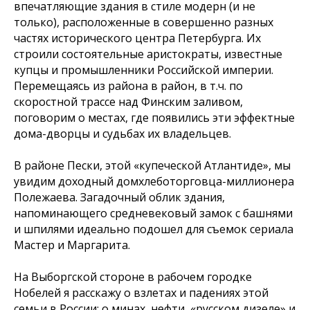
впечатляющие здания в стиле модерн (и не
только), расположенные в совершенно разных
частях исторического центра Петербурга. Их
строили состоятельные аристократы, известные
купцы и промышленники Российской империи.
Перемещаясь из района в район, в т.ч. по
скоростной трассе над Финским заливом,
поговорим о местах, где появились эти эффектные
дома-дворцы и судьбах их владельцев.
В районе
Пески
, этой «купеческой Атлантиде», мы
увидим доходный домхлеботорговца-миллионера
Полежаева. Загадочный облик здания,
напоминающего средневековый замок с башнями
и шпилями идеально подошел для съемок сериала
Мастер и Маргарита.
На
Выборгской стороне
в рабочем городке
Нобелей я расскажу о взлетах и падениях этой
семьи в России: о минах, нефти, «русском дизеле» и